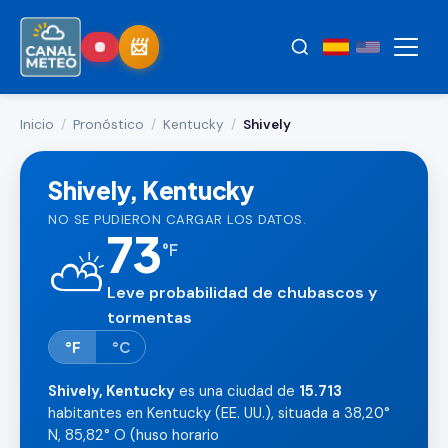
Inicio
/
Pronóstico
/
Kentucky
/
Shively
Shively, Kentucky
NO SE PUDIERON CARGAR LOS DATOS.
73
°
F
⛅
Leve probabilidad de chubascos y
tormentas
°F
°C
Shively, Kentucky
es una ciudad de
15.713
habitantes en Kentucky (EE. UU.), situada a 38,20°
N, 85,82° O (huso horario