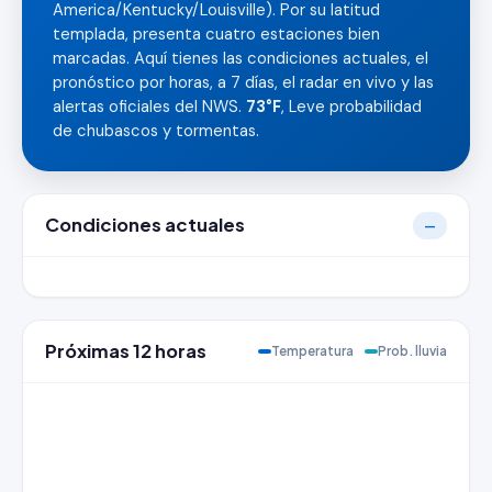
America/Kentucky/Louisville). Por su latitud
templada, presenta cuatro estaciones bien
marcadas. Aquí tienes las condiciones actuales, el
pronóstico por horas, a 7 días, el radar en vivo y las
alertas oficiales del NWS.
73°F
, Leve probabilidad
de chubascos y tormentas.
Condiciones actuales
—
Próximas 12 horas
Temperatura
Prob. lluvia