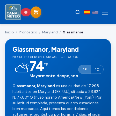
Inicio
/
Pronóstico
/
Maryland
/
Glassmanor
Glassmanor, Maryland
NO SE PUDIERON CARGAR LOS DATOS.
74
⛅
°
F
°F
°C
Mayormente despejado
Glassmanor, Maryland
es una ciudad de
17.295
habitantes en Maryland (EE. UU.), situada a 38,82°
N, 77,00° O (huso horario America/New_York). Por
su latitud templada, presenta cuatro estaciones
bien marcadas. Aquí tienes las condiciones
actuales, el pronóstico por horas, a 7 días, el radar