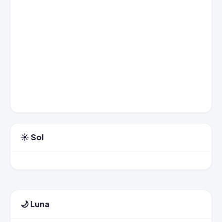
☀️ Sol
🌙 Luna