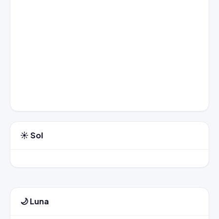
☀️ Sol
🌙 Luna