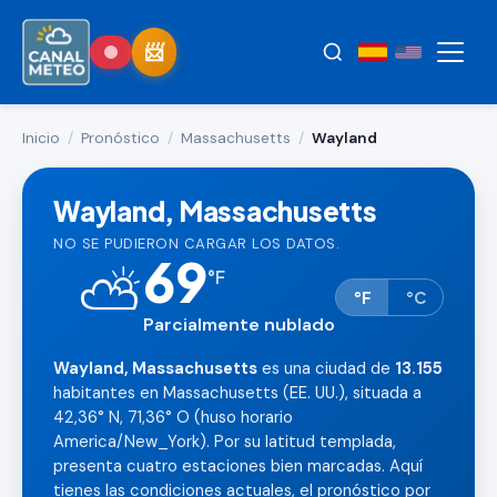
Inicio
/
Pronóstico
/
Massachusetts
/
Wayland
Wayland, Massachusetts
NO SE PUDIERON CARGAR LOS DATOS.
69
⛅
°
F
°F
°C
Parcialmente nublado
Wayland, Massachusetts
es una ciudad de
13.155
habitantes en Massachusetts (EE. UU.), situada a
42,36° N, 71,36° O (huso horario
America/New_York). Por su latitud templada,
presenta cuatro estaciones bien marcadas. Aquí
tienes las condiciones actuales, el pronóstico por