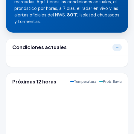
marcadas. Aquí tienes las condiciones actuales, el
pronóstico por horas, a 7 días, el radar en vivo y las
alertas oficiales del NWS.
80°F
, Isolated chubascos
y tormentas.
Condiciones actuales
—
Próximas 12 horas
Temperatura
Prob. lluvia