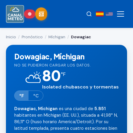
Inicio
/
Pronóstico
/
Míchigan
/
Dowagiac
Dowagiac, Míchigan
NO SE PUDIERON CARGAR LOS DATOS.
80
⛅
°
F
Isolated chubascos y tormentas
°F
°C
Dowagiac, Míchigan
es una ciudad de
5.851
habitantes en Míchigan (EE. UU.), situada a 41,98° N,
86,11° O (huso horario America/Detroit). Por su
latitud templada, presenta cuatro estaciones bien