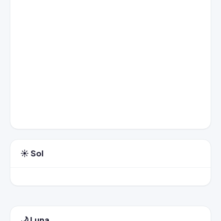
☀️ Sol
🌙 Luna