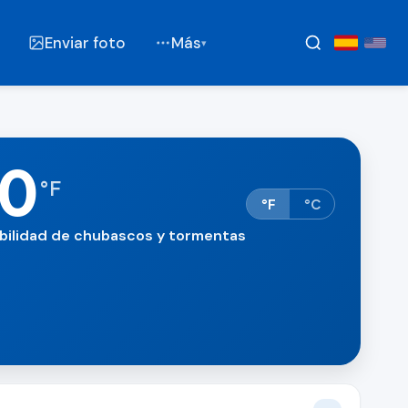
Enviar foto
Más
▾
0
°
F
°F
°C
bilidad de chubascos y tormentas