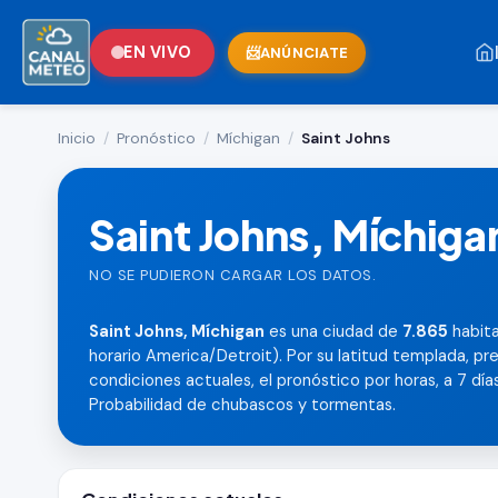
EN VIVO
ANÚNCIATE
Inicio
/
Pronóstico
/
Míchigan
/
Saint Johns
Saint Johns, Míchiga
NO SE PUDIERON CARGAR LOS DATOS.
Saint Johns, Míchigan
es una ciudad de
7.865
habita
horario America/Detroit). Por su latitud templada, pr
condiciones actuales, el pronóstico por horas, a 7 días,
Probabilidad de chubascos y tormentas.