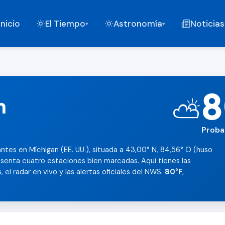
Inicio
El Tiempo
Astronomía
Noticias
▾
▾
8
n
⛅
Proba
ntes en Míchigan (EE. UU.), situada a 43,00° N, 84,56° O (huso
esenta cuatro estaciones bien marcadas. Aquí tienes las
 el radar en vivo y las alertas oficiales del NWS.
80°F
,