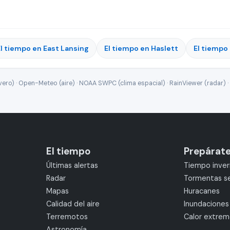
El tiempo en East Lansing
El tiempo en Haslett
El tiempo
ro) · Open-Meteo (aire) · NOAA SWPC (clima espacial) · RainViewer (radar) · 
El tiempo
Prepárat
Últimas alertas
Tiempo inver
Radar
Tormentas s
Mapas
Huracanes
Calidad del aire
Inundaciones
Terremotos
Calor extre
Astronomía