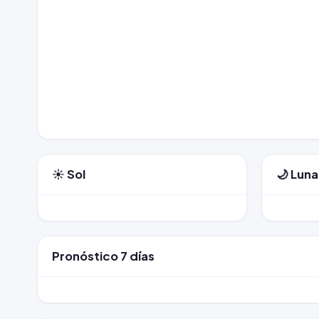
☀️ Sol
🌙 Luna
Pronóstico 7 días