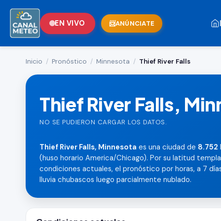
EN VIVO
ANÚNCIATE
Inicio
/
Pronóstico
/
Minnesota
/
Thief River Falls
Thief River Falls, Mi
NO SE PUDIERON CARGAR LOS DATOS.
Thief River Falls, Minnesota
es una ciudad de
8.752
(huso horario America/Chicago). Por su latitud templada
condiciones actuales, el pronóstico por horas, a 7 días,
lluvia chubascos luego parcialmente nublado.