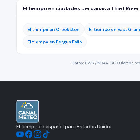
El tiempo en ciudades cercanas a Thief River 
El tiempo en Crookston
El tiempo en East Gran
El tiempo en Fergus Falls
Datos: NWS / NOAA · SPC (tiempo seve
El tiempo en español para Estados Unidos