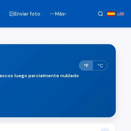
Enviar foto
Más
▾
°F
°C
ubascos luego parcialmente nublado