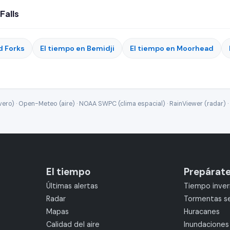
Falls
d Forks
El tiempo en Bemidji
El tiempo en Moorhead
ro) · Open-Meteo (aire) · NOAA SWPC (clima espacial) · RainViewer (radar) · 
El tiempo
Prepárat
Últimas alertas
Tiempo inver
Radar
Tormentas s
Mapas
Huracanes
Calidad del aire
Inundaciones