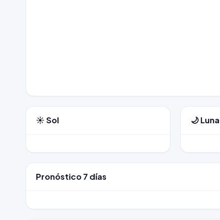
☀️ Sol
🌙 Luna
Pronóstico 7 días