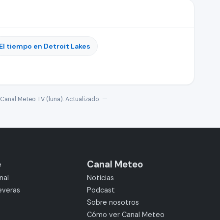
El tiempo en Detroit Lakes
Canal Meteo TV (luna). Actualizado:
—
e
Canal Meteo
nal
Noticias
everas
Podcast
Sobre nosotros
Cómo ver Canal Meteo