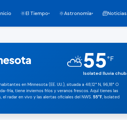
Inicio
El Tiempo
Astronomía
Noticias
▾
▾
55
nnesota
⛅
°
F
Isolated lluvia ch
habitantes en Minnesota (EE. UU.), situada a 48,12° N, 96,18° O
-fría, tiene inviernos fríos y veranos frescos. Aquí tienes las
 el radar en vivo y las alertas oficiales del NWS.
55°F
, Isolated