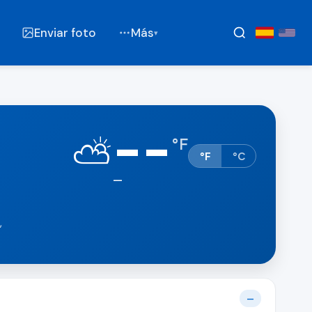
Enviar foto
Más
▾
--
⛅
°
F
°F
°C
—
,
—