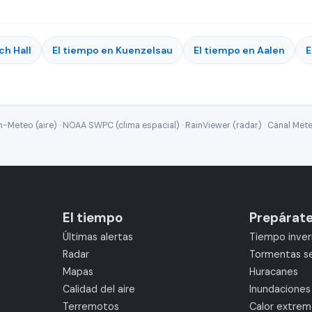
ch Hall
El tiempo en Kuenzelsau
El tiempo en Aalen
E
Meteo (aire) · NOAA SWPC (clima espacial) · RainViewer (radar) · Canal Mete
El tiempo
Prepárat
Últimas alertas
Tiempo inver
Radar
Tormentas s
Mapas
Huracanes
Calidad del aire
Inundaciones
Terremotos
Calor extre