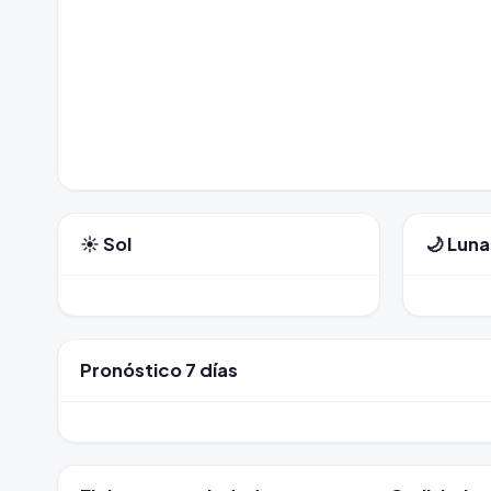
☀️ Sol
🌙 Luna
Pronóstico 7 días