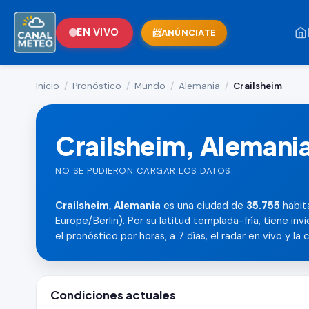
EN VIVO
ANÚNCIATE
Inicio
/
Pronóstico
/
Mundo
/
Alemania
/
Crailsheim
Crailsheim, Alemani
NO SE PUDIERON CARGAR LOS DATOS.
Crailsheim, Alemania
es una ciudad de
35.755
habita
Europe/Berlin). Por su latitud templada-fría, tiene inv
el pronóstico por horas, a 7 días, el radar en vivo y la c
Condiciones actuales