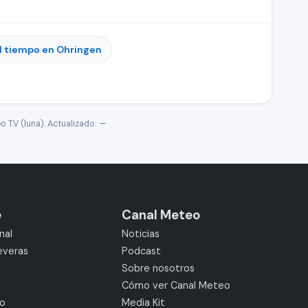
l tiempo en Ohringen
o TV (luna). Actualizado:
—
e
Canal Meteo
nal
Noticias
everas
Podcast
Sobre nosotros
Cómo ver Canal Meteo
mo
Media Kit