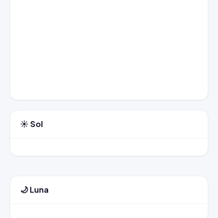
☀️ Sol
🌙 Luna