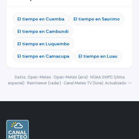
El tiempo en Cuemba
El tiempo en Saurimo
El tiempo en Cambundi
El tiempo en Luquembo
El tiempo en Camacupa
El tiempo en Luau
Datos: Open-Meteo · Open-Meteo (aire) · NOAA SWPC (clima
espacial) · RainViewer (radar) · Canal Meteo TV (luna). Actualizado:
—