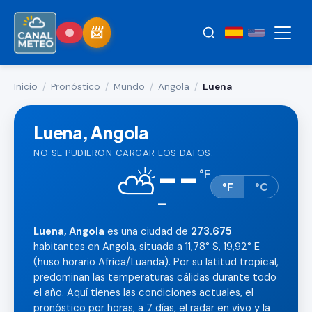
Inicio
/
Pronóstico
/
Mundo
/
Angola
/
Luena
Luena, Angola
NO SE PUDIERON CARGAR LOS DATOS.
--
⛅
°
F
°F
°C
—
Luena, Angola
es una ciudad de
273.675
habitantes en Angola, situada a 11,78° S, 19,92° E
(huso horario Africa/Luanda). Por su latitud tropical,
predominan las temperaturas cálidas durante todo
el año. Aquí tienes las condiciones actuales, el
pronóstico por horas, a 7 días, el radar en vivo y la