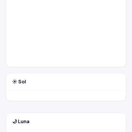
☀️ Sol
🌙 Luna