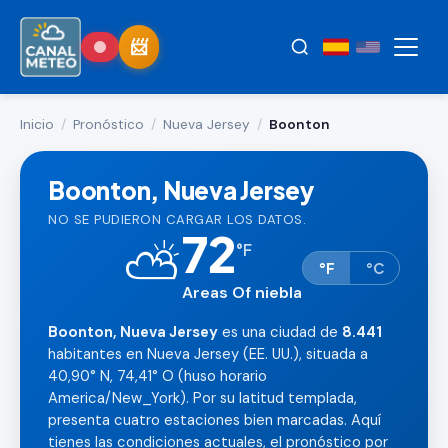
Inicio
/
Pronóstico
/
Nueva Jersey
/
Boonton
Boonton, Nueva Jersey
NO SE PUDIERON CARGAR LOS DATOS.
72
⛅
°
F
°F
°C
Areas Of niebla
Boonton, Nueva Jersey
es una ciudad de
8.441
habitantes en Nueva Jersey (EE. UU.), situada a
40,90° N, 74,41° O (huso horario
America/New_York). Por su latitud templada,
presenta cuatro estaciones bien marcadas. Aquí
tienes las condiciones actuales, el pronóstico por