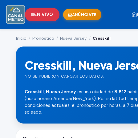
EN VIVO
ANÚNCIATE
Inicio
/
Pronóstico
/
Nueva Jersey
/
Cresskill
Cresskill, Nueva Jer
NO SE PUDIERON CARGAR LOS DATOS.
Cresskill, Nueva Jersey
es una ciudad de
8.812
habit
(huso horario America/New_York). Por su latitud temp
condiciones actuales, el pronóstico por horas, a 7 días,
soleado.