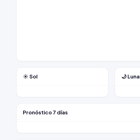
☀️ Sol
🌙 Luna
Pronóstico 7 días