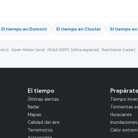
El tiempo en Dumont
El tiempo en Closter
El tiempo en
ro) · Open-Meteo (aire) · NOAA SWPC (clima espacial) · RainViewer (radar) · 
El tiempo
Prepárat
Últimas alertas
Tiempo inver
Radar
Tormentas s
Mapas
Huracanes
Calidad del aire
Inundaciones
Terremotos
Calor extre
Astronomía