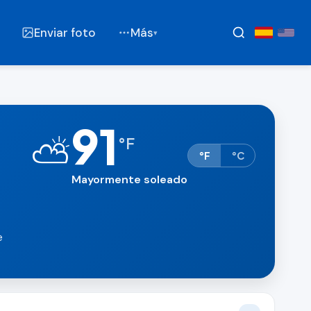
Enviar foto
Más
▾
91
⛅
°
F
°F
°C
Mayormente soleado
e