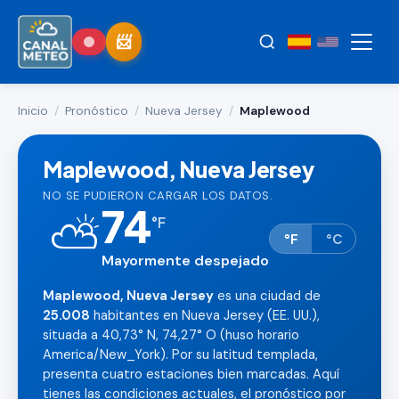
Inicio
/
Pronóstico
/
Nueva Jersey
/
Maplewood
Maplewood, Nueva Jersey
NO SE PUDIERON CARGAR LOS DATOS.
74
⛅
°
F
°F
°C
Mayormente despejado
Maplewood, Nueva Jersey
es una ciudad de
25.008
habitantes en Nueva Jersey (EE. UU.),
situada a 40,73° N, 74,27° O (huso horario
America/New_York). Por su latitud templada,
presenta cuatro estaciones bien marcadas. Aquí
tienes las condiciones actuales, el pronóstico por