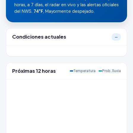
horas, a 7 días, el radar en vivo y las alertas oficiales
del NWS.
74°F
, Mayormente despejado.
Condiciones actuales
—
Próximas 12 horas
Temperatura
Prob. lluvia