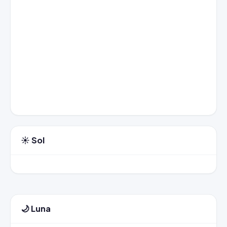
☀️ Sol
🌙 Luna