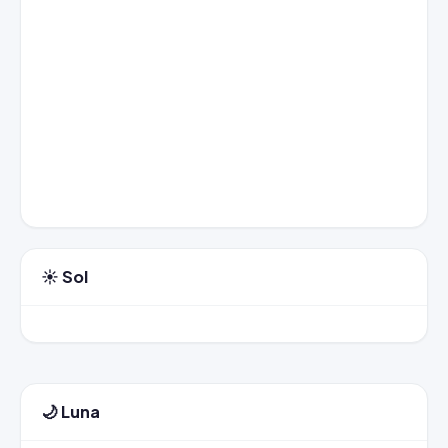
☀️ Sol
🌙 Luna