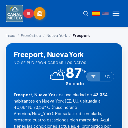
Inicio
/
Pronóstico
/
Nueva York
/
Freeport
Freeport, Nueva York
NO SE PUDIERON CARGAR LOS DATOS.
87
⛅
°
F
°F
°C
Soleado
Freeport, Nueva York
es una ciudad de
43.334
habitantes en Nueva York (EE. UU.), situada a
40,66° N, 73,58° O (huso horario
America/New_York). Por su latitud templada,
presenta cuatro estaciones bien marcadas. Aquí
tienes las condiciones actuales, el pronóstico por