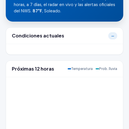
horas, a 7 días, el radar en vivo y las alertas oficiales
del NWS.
87°F
, Soleado.
Condiciones actuales
—
Próximas 12 horas
Temperatura
Prob. lluvia