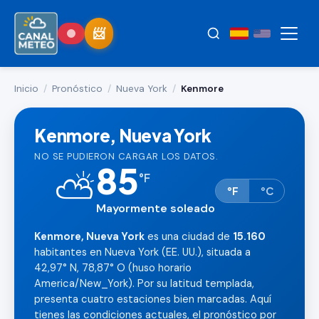
Inicio
/
Pronóstico
/
Nueva York
/
Kenmore
Kenmore, Nueva York
NO SE PUDIERON CARGAR LOS DATOS.
85
⛅
°
F
°F
°C
Mayormente soleado
Kenmore, Nueva York
es una ciudad de
15.160
habitantes en Nueva York (EE. UU.), situada a
42,97° N, 78,87° O (huso horario
America/New_York). Por su latitud templada,
presenta cuatro estaciones bien marcadas. Aquí
tienes las condiciones actuales, el pronóstico por