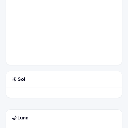
☀️ Sol
🌙 Luna