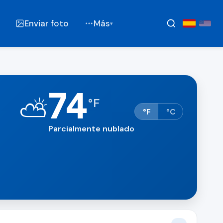
Enviar foto
Más
▾
74
⛅
°
F
°F
°C
Parcialmente nublado