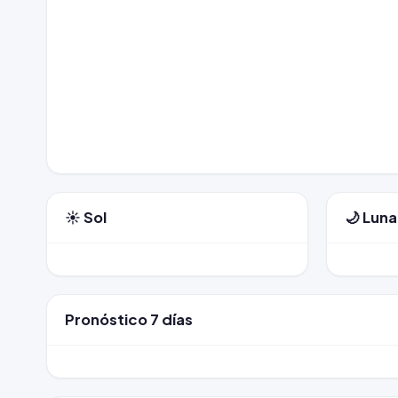
☀️ Sol
🌙 Luna
Pronóstico 7 días