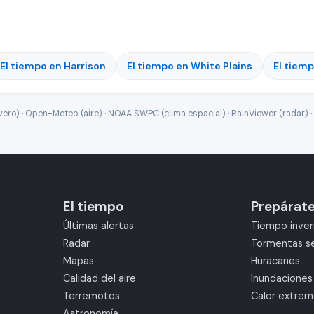
El tiempo en Harrison
El tiempo en White Plains
El tiem
ro) · Open-Meteo (aire) · NOAA SWPC (clima espacial) · RainViewer (radar) · 
El tiempo
Prepárat
Últimas alertas
Tiempo inver
Radar
Tormentas s
Mapas
Huracanes
Calidad del aire
Inundaciones
Terremotos
Calor extre
Astronomía