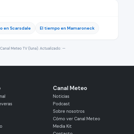
po en Scarsdale
El tiempo en Mamaroneck
Canal Meteo TV (luna). Actualizado:
—
e
Canal Meteo
nal
Noticias
everas
Podcast
Sobre nosotros
Cómo ver Canal Meteo
mo
Media Kit
Contacto