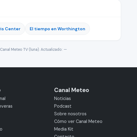
wis Center
El tiempo en Worthington
Canal Meteo TV (luna). Actualizado:
—
e
Canal Meteo
nal
Noticias
everas
Podcast
Sobre nosotros
Cómo ver Canal Meteo
mo
Media Kit
Contacto