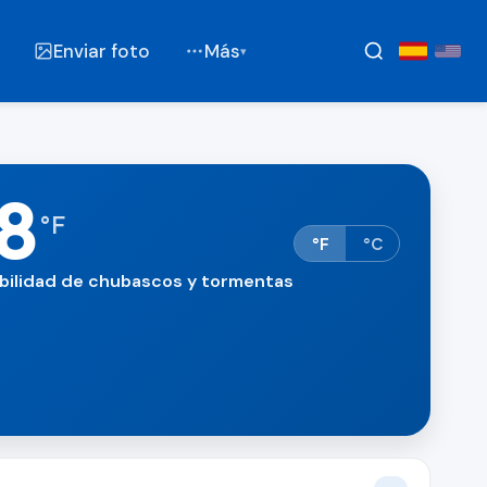
Enviar foto
Más
▾
8
°
F
°F
°C
bilidad de chubascos y tormentas