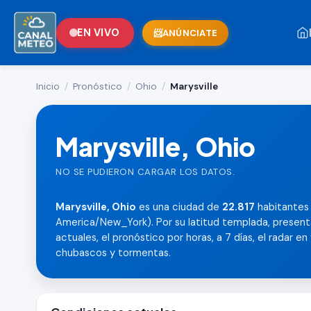
EN VIVO
ANÚNCIATE
Inicio
/
Pronóstico
/
Ohio
/
Marysville
Marysville, Ohio
NO SE PUDIERON CARGAR LOS DATOS.
Marysville, Ohio
es una ciudad de
22.817
habitantes 
America/New_York). Por su latitud templada, present
actuales, el pronóstico por horas, a 7 días, el radar en
chubascos y tormentas.