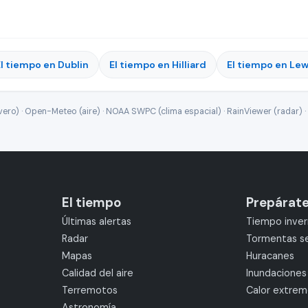
El tiempo en Dublin
El tiempo en Hilliard
El tiempo en Le
ro) · Open-Meteo (aire) · NOAA SWPC (clima espacial) · RainViewer (radar) · 
El tiempo
Prepárat
Últimas alertas
Tiempo inver
Radar
Tormentas s
Mapas
Huracanes
Calidad del aire
Inundaciones
Terremotos
Calor extre
Astronomía