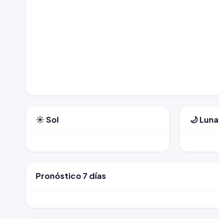
☀️ Sol
🌙 Luna
Pronóstico 7 días