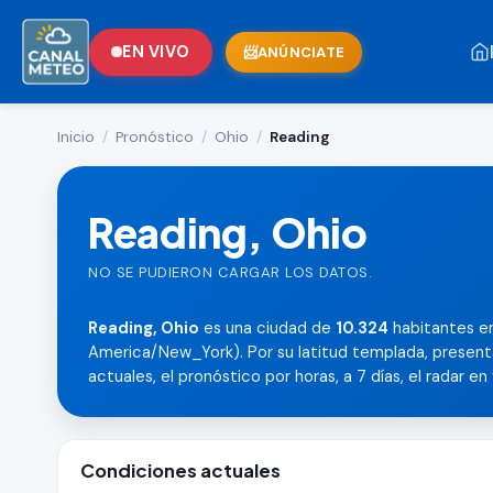
EN VIVO
ANÚNCIATE
Inicio
/
Pronóstico
/
Ohio
/
Reading
Reading, Ohio
NO SE PUDIERON CARGAR LOS DATOS.
Reading, Ohio
es una ciudad de
10.324
habitantes en
America/New_York). Por su latitud templada, present
actuales, el pronóstico por horas, a 7 días, el radar en
Condiciones actuales