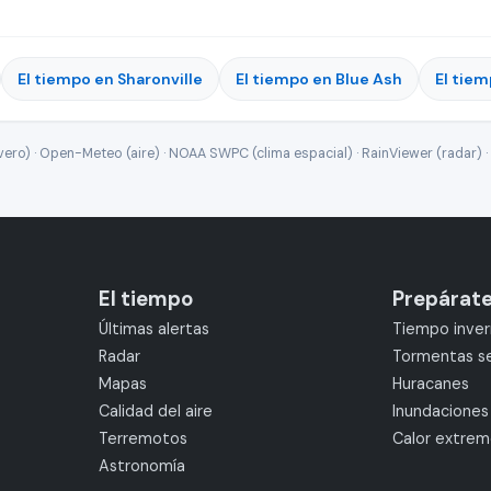
El tiempo en Sharonville
El tiempo en Blue Ash
El tie
ro) · Open-Meteo (aire) · NOAA SWPC (clima espacial) · RainViewer (radar) · 
El tiempo
Prepárat
Últimas alertas
Tiempo inver
Radar
Tormentas s
Mapas
Huracanes
Calidad del aire
Inundaciones
Terremotos
Calor extre
Astronomía