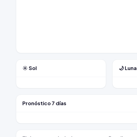
☀️ Sol
🌙 Luna
Pronóstico 7 días