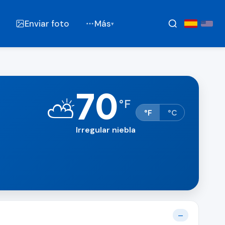
Enviar foto
Más
▾
70
⛅
°
F
°F
°C
Irregular niebla
—