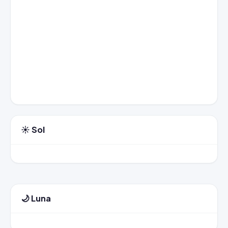
☀️ Sol
🌙 Luna