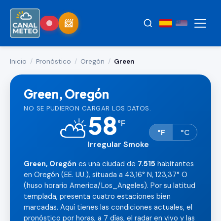
Inicio
/
Pronóstico
/
Oregón
/
Green
Green, Oregón
NO SE PUDIERON CARGAR LOS DATOS.
58
⛅
°
F
°F
°C
Irregular Smoke
Green, Oregón
es una ciudad de
7.515
habitantes
en Oregón (EE. UU.), situada a 43,16° N, 123,37° O
(huso horario America/Los_Angeles). Por su latitud
templada, presenta cuatro estaciones bien
marcadas. Aquí tienes las condiciones actuales, el
pronóstico por horas, a 7 días, el radar en vivo y las