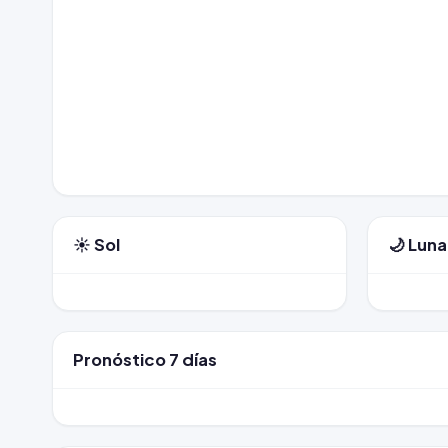
☀️ Sol
🌙 Luna
Pronóstico 7 días