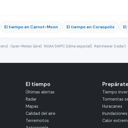
El tiempo en Carnot-Moon
El tiempo en Coraopolis
El
ro) · Open-Meteo (aire) · NOAA SWPC (clima espacial) · RainViewer (radar) · 
El tiempo
Prepárat
Últimas alertas
Tiempo inver
Radar
Tormentas s
Mapas
Huracanes
Calidad del aire
Inundaciones
Terremotos
Calor extre
Astronomía