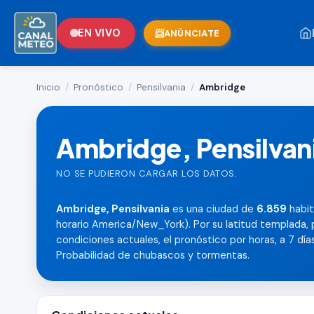
EN VIVO
ANÚNCIATE
Inicio
/
Pronóstico
/
Pensilvania
/
Ambridge
Ambridge, Pensilvan
NO SE PUDIERON CARGAR LOS DATOS.
Ambridge, Pensilvania
es una ciudad de
6.859
habit
horario America/New_York). Por su latitud templada, 
condiciones actuales, el pronóstico por horas, a 7 días,
Probabilidad de chubascos y tormentas.