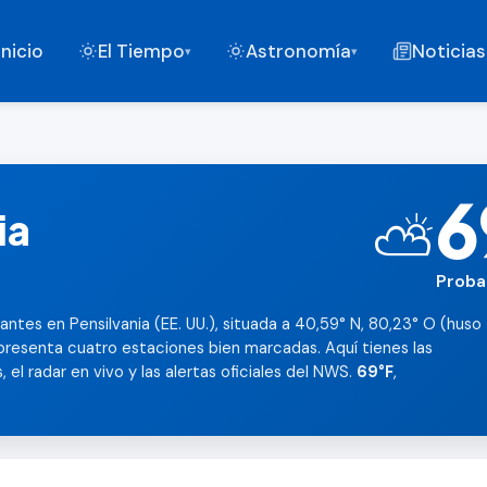
Inicio
El Tiempo
Astronomía
Noticias
▾
▾
6
ia
⛅
Proba
antes en Pensilvania (EE. UU.), situada a 40,59° N, 80,23° O (huso
presenta cuatro estaciones bien marcadas. Aquí tienes las
 el radar en vivo y las alertas oficiales del NWS.
69°F
,