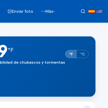
Enviar foto
Más
▾
9
°
F
°F
°C
bilidad de chubascos y tormentas