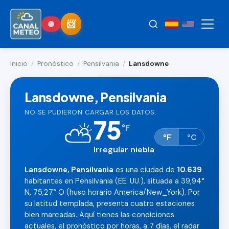
Inicio
/
Pronóstico
/
Pensilvania
/
Lansdowne
Lansdowne, Pensilvania
NO SE PUDIERON CARGAR LOS DATOS.
75
⛅
°
F
°F
°C
Irregular niebla
Lansdowne, Pensilvania
es una ciudad de
10.639
habitantes en Pensilvania (EE. UU.), situada a 39,94°
N, 75,27° O (huso horario America/New_York). Por
su latitud templada, presenta cuatro estaciones
bien marcadas. Aquí tienes las condiciones
actuales, el pronóstico por horas, a 7 días, el radar