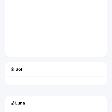
☀️ Sol
🌙 Luna