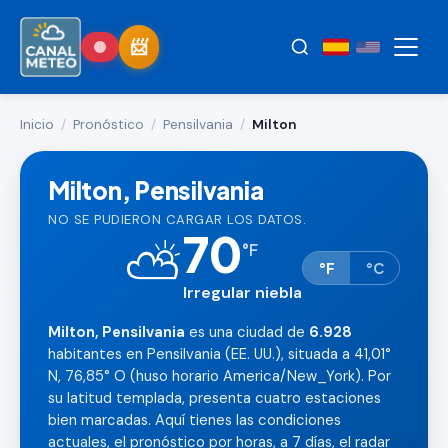
Inicio
/
Pronóstico
/
Pensilvania
/
Milton
Milton, Pensilvania
NO SE PUDIERON CARGAR LOS DATOS.
70
⛅
°
F
°F
°C
Irregular niebla
Milton, Pensilvania
es una ciudad de
6.928
habitantes en Pensilvania (EE. UU.), situada a 41,01°
N, 76,85° O (huso horario America/New_York). Por
su latitud templada, presenta cuatro estaciones
bien marcadas. Aquí tienes las condiciones
actuales, el pronóstico por horas, a 7 días, el radar