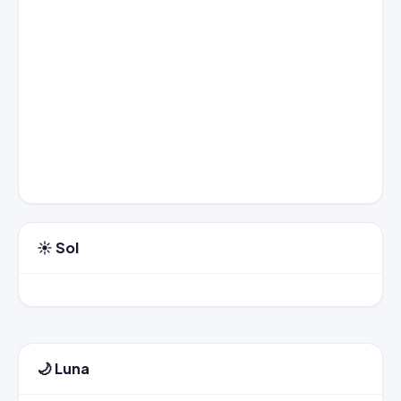
☀️ Sol
🌙 Luna