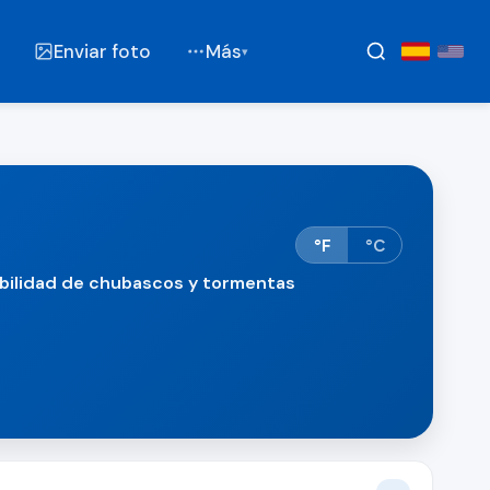
Enviar foto
Más
▾
°F
°C
bilidad de chubascos y tormentas