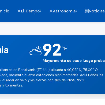
Inicio
El Tiempo
Astronomía
Noticias
▾
▾
92
nia
⛅
°
F
Mayormente soleado luego proba
itantes en Pensilvania (EE. UU.), situada a 40,05° N, 75,00° O
lada, presenta cuatro estaciones bien marcadas. Aquí tienes las
 el radar en vivo y las alertas oficiales del NWS.
92°F
,
s y tormentas.