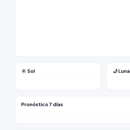
☀️ Sol
🌙 Luna
Pronóstico 7 días