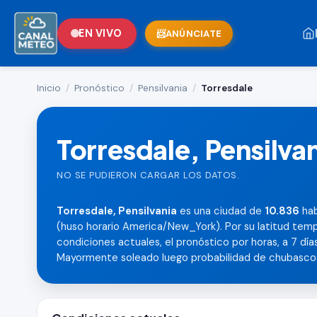
EN VIVO
ANÚNCIATE
Inicio
/
Pronóstico
/
Pensilvania
/
Torresdale
Torresdale, Pensilva
NO SE PUDIERON CARGAR LOS DATOS.
Torresdale, Pensilvania
es una ciudad de
10.836
hab
(huso horario America/New_York). Por su latitud temp
condiciones actuales, el pronóstico por horas, a 7 días,
Mayormente soleado luego probabilidad de chubasco