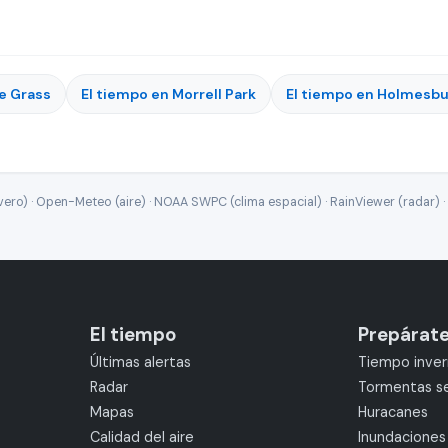
ue Grass
El tiempo en Morrell Park
El tiempo en Holmesb
ro) · Open-Meteo (aire) · NOAA SWPC (clima espacial) · RainViewer (radar) · 
El tiempo
Prepárat
Últimas alertas
Tiempo inver
Radar
Tormentas s
Mapas
Huracanes
Calidad del aire
Inundaciones