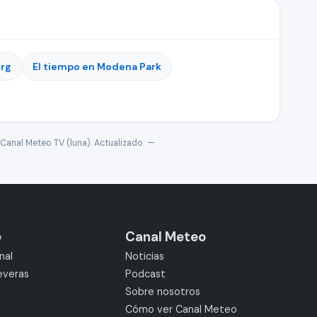
urg
El tiempo en Modena Park
Canal Meteo TV (luna). Actualizado:
—
e
Canal Meteo
nal
Noticias
everas
Podcast
Sobre nosotros
Cómo ver Canal Meteo