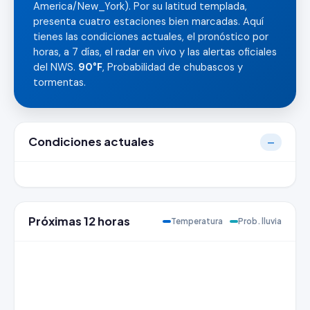
America/New_York). Por su latitud templada,
presenta cuatro estaciones bien marcadas. Aquí
tienes las condiciones actuales, el pronóstico por
horas, a 7 días, el radar en vivo y las alertas oficiales
del NWS.
90°F
, Probabilidad de chubascos y
tormentas.
Condiciones actuales
—
Próximas 12 horas
Temperatura
Prob. lluvia