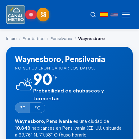
Inicio
/
Pronóstico
/
Pensilvania
/
Waynesboro
Waynesboro, Pensilvania
NO SE PUDIERON CARGAR LOS DATOS.
90
°
F
⛅
Probabilidad de chubascos y
tormentas
°F
°C
Waynesboro, Pensilvania
es una ciudad de
10.848
habitantes en Pensilvania (EE. UU.), situada
a 39,76° N, 77,58° O (huso horario