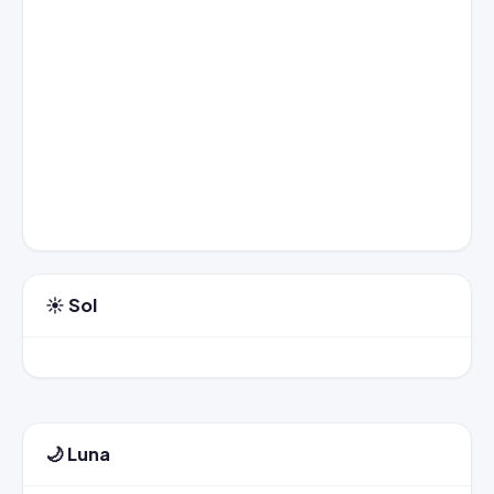
☀️ Sol
🌙 Luna