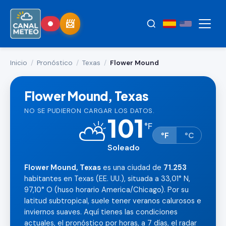
Inicio
/
Pronóstico
/
Texas
/
Flower Mound
Flower Mound, Texas
NO SE PUDIERON CARGAR LOS DATOS.
101
⛅
°
F
°F
°C
Soleado
Flower Mound, Texas
es una ciudad de
71.253
habitantes en Texas (EE. UU.), situada a 33,01° N,
97,10° O (huso horario America/Chicago). Por su
latitud subtropical, suele tener veranos calurosos e
inviernos suaves. Aquí tienes las condiciones
actuales, el pronóstico por horas, a 7 días, el radar