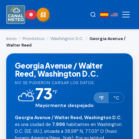
Inicio
/
Pronóstico
/
Washington D.C.
/
Georgia Avenue /
Walter Reed
Georgia Avenue / Walter
Reed, Washington D.C.
NO SE PUDIERON CARGAR LOS DATOS.
73
⛅
°
F
°F
°C
Mayormente despejado
Georgia Avenue / Walter Reed, Washington D.C.
es una ciudad de
7.996
habitantes en Washington
D.C. (EE. UU.), situada a 38,98° N, 77,03° O (huso
horario America/New_York). Por su latitud