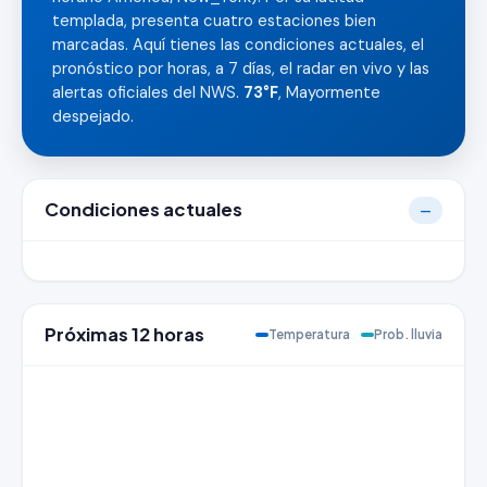
templada, presenta cuatro estaciones bien
marcadas. Aquí tienes las condiciones actuales, el
pronóstico por horas, a 7 días, el radar en vivo y las
alertas oficiales del NWS.
73°F
, Mayormente
despejado.
Condiciones actuales
—
Próximas 12 horas
Temperatura
Prob. lluvia