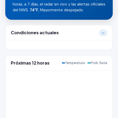
horas, a 7 días, el radar en vivo y las alertas oficiales
del NWS.
74°F
, Mayormente despejado.
Condiciones actuales
—
Próximas 12 horas
Temperatura
Prob. lluvia