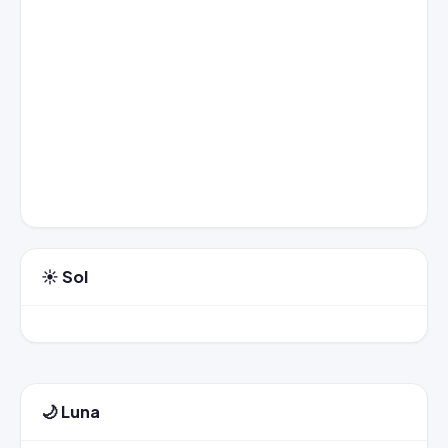
☀️ Sol
🌙 Luna