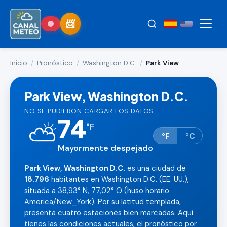
Inicio
/
Pronóstico
/
Washington D.C.
/
Park View
Park View, Washington D.C.
NO SE PUDIERON CARGAR LOS DATOS.
74
⛅
°
F
°F
°C
Mayormente despejado
Park View, Washington D.C.
es una ciudad de
18.796
habitantes en Washington D.C. (EE. UU.),
situada a 38,93° N, 77,02° O (huso horario
America/New_York). Por su latitud templada,
presenta cuatro estaciones bien marcadas. Aquí
tienes las condiciones actuales, el pronóstico por