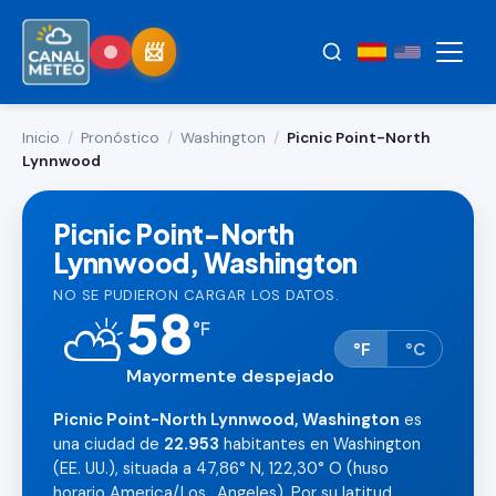
Inicio
/
Pronóstico
/
Washington
/
Picnic Point-North
Lynnwood
Picnic Point-North
Lynnwood, Washington
NO SE PUDIERON CARGAR LOS DATOS.
58
⛅
°
F
°F
°C
Mayormente despejado
Picnic Point-North Lynnwood, Washington
es
una ciudad de
22.953
habitantes en Washington
(EE. UU.), situada a 47,86° N, 122,30° O (huso
horario America/Los_Angeles). Por su latitud