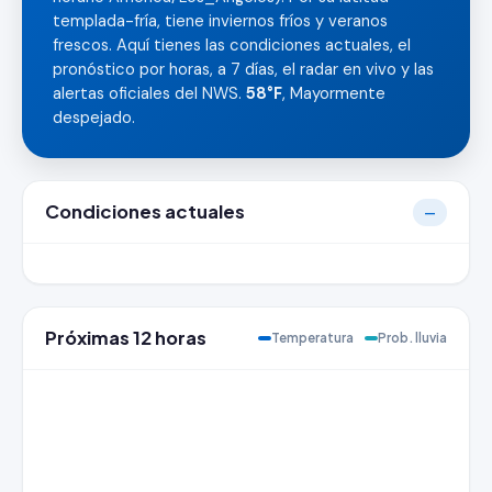
templada-fría, tiene inviernos fríos y veranos
frescos. Aquí tienes las condiciones actuales, el
pronóstico por horas, a 7 días, el radar en vivo y las
alertas oficiales del NWS.
58°F
, Mayormente
despejado.
Condiciones actuales
—
Próximas 12 horas
Temperatura
Prob. lluvia