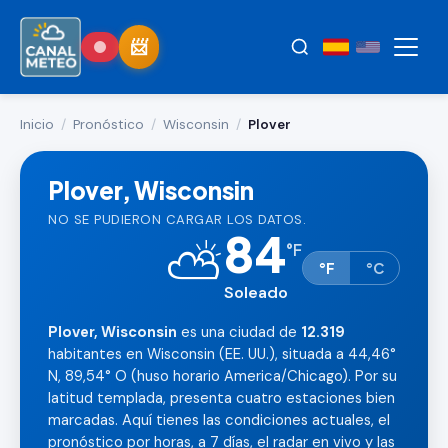
Inicio
/
Pronóstico
/
Wisconsin
/
Plover
Plover, Wisconsin
NO SE PUDIERON CARGAR LOS DATOS.
84
⛅
°
F
°F
°C
Soleado
Plover, Wisconsin
es una ciudad de
12.319
habitantes en Wisconsin (EE. UU.), situada a 44,46°
N, 89,54° O (huso horario America/Chicago). Por su
latitud templada, presenta cuatro estaciones bien
marcadas. Aquí tienes las condiciones actuales, el
pronóstico por horas, a 7 días, el radar en vivo y las