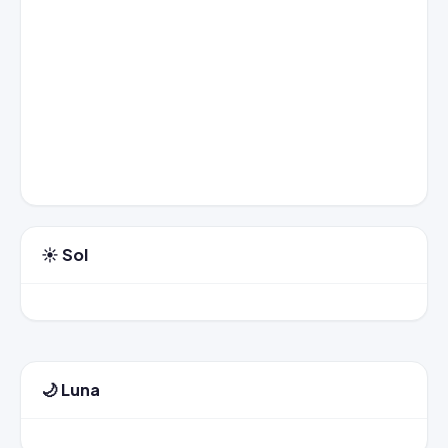
☀️ Sol
🌙 Luna