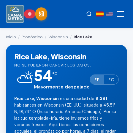
Inicio
/
Pronóstico
/
Wisconsin
/
Rice Lake
Rice Lake, Wisconsin
NO SE PUDIERON CARGAR LOS DATOS.
54
⛅
°
F
°F
°C
Mayormente despejado
Rice Lake, Wisconsin
es una ciudad de
8.391
habitantes en Wisconsin (EE. UU.), situada a 45,51°
N, 91,74° O (huso horario America/Chicago). Por su
latitud templada-fría, tiene inviernos fríos y
veranos frescos. Aquí tienes las condiciones
actuales, el pronóstico por horas, a 7 días, el radar