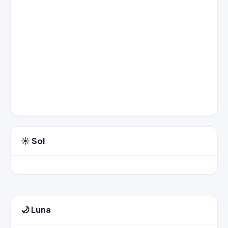
☀️ Sol
🌙 Luna