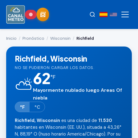
Inicio
/
Pronóstico
/
Wisconsin
/
Richfield
Richfield, Wisconsin
NO SE PUDIERON CARGAR LOS DATOS.
62
°
F
⛅
Mayormente nublado luego Areas Of
niebla
°F
°C
Richfield, Wisconsin
es una ciudad de
11.530
habitantes en Wisconsin (EE. UU.), situada a 43,26°
N, 88,19° O (huso horario America/Chicago). Por su